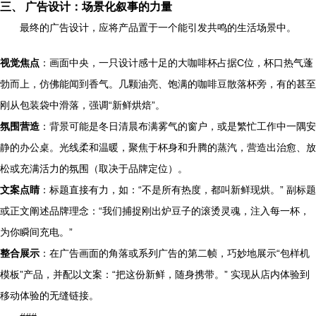
三、 广告设计：场景化叙事的力量
最终的广告设计，应将产品置于一个能引发共鸣的生活场景中。
视觉焦点
：画面中央，一只设计感十足的大咖啡杯占据C位，杯口热气蓬
勃而上，仿佛能闻到香气。几颗油亮、饱满的咖啡豆散落杯旁，有的甚至
刚从包装袋中滑落，强调“新鲜烘焙”。
氛围营造
：背景可能是冬日清晨布满雾气的窗户，或是繁忙工作中一隅安
静的办公桌。光线柔和温暖，聚焦于杯身和升腾的蒸汽，营造出治愈、放
松或充满活力的氛围（取决于品牌定位）。
文案点睛
：标题直接有力，如：“不是所有热度，都叫新鲜现烘。” 副标题
或正文阐述品牌理念：“我们捕捉刚出炉豆子的滚烫灵魂，注入每一杯，
为你瞬间充电。”
整合展示
：在广告画面的角落或系列广告的第二帧，巧妙地展示“包样机
模板”产品，并配以文案：“把这份新鲜，随身携带。” 实现从店内体验到
移动体验的无缝链接。