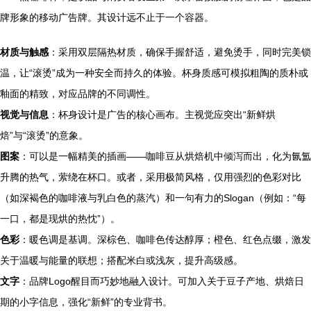
牌形象的移动广告牌。其设计远不止于一个容器。
材质与触感
：采用双层隔热材质，确保手握舒适，避免烫手，同时完美锁
温，让“滚烫”成为一种安全而持久的体验。杯身质感可模拟粗陶的质朴或
釉面的精致，对应品牌的不同调性。
视觉与信息
：杯身设计是广告的核心画布。主视觉应突出“新鲜烘
焙”与“滚烫”的意象。
图案
：可以是一幅精美的插画——咖啡豆从烘焙机中倾泻而出，化为氤氲
升腾的热气，萦绕在杯口。或者，采用极简风格，仅用强烈的色彩对比
（如深褐色的咖啡液与乳白色的蒸汽）和一句有力的Slogan（例如：“每
一口，都是现烘的热忱”）。
色彩
：暖色调是基调。深棕色、咖啡色传达醇厚；橙色、红色点缀，激发
关于温暖与能量的联想；搭配米白或浅灰，提升高级感。
文字
：品牌Logo醒目而巧妙地融入设计。可加入关于豆子产地、烘焙日
期的小字信息，强化“新鲜”的专业背书。