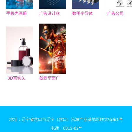
content
手机壳画册
广告设计欣
数明半导体
广告公司
设计 打造
赏 不能缺
携手世强硬
Logo设计
差异化宣
少的新鲜感
创电商，共
图片素材、
传，助力品
拓高性能电
设计悬赏与
牌塑造——
源管理IC市
汇图网的实
直营代理解
场
战指南
读
3D写实矢
创意平面广
量图示 打
告设计的代
造极具吸睛
理与代办
力的化妆品
打造独特视
广告模板
觉叙事的全
地址：辽宁省营口市辽宁（营口）沿海产业基地新联大街东1号
能伙伴
电话：0312-82**