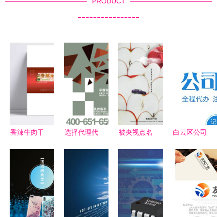
PRODUCT
----------------
香辣牛肉干
选择代理代
被央视点名
白云区公司
包装设计
办——广告
下!狂吸阿
注册流程详
视觉与味觉
公司的短期
里资源？揭
解 如何高
的双重诱惑
逐利之殇
秘90后设计
效选择代理
师海报的艺
代办服务
术奇绩',