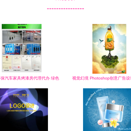
----------------
保汽车家具烤漆房代理代办 绿色
视觉幻境 Photoshop创意广告
转型中的隐藏蓝海
念盛宴