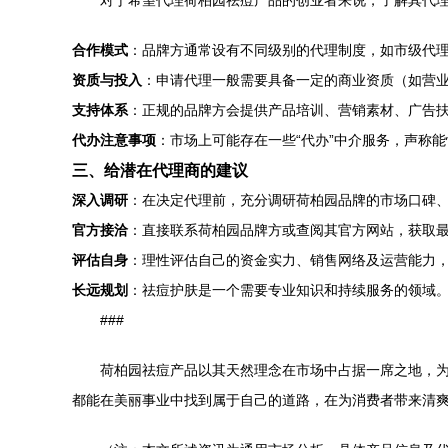
对于希望代理荷柏园祛痘产品的创业者来说，了解其代
合作模式
：品牌方通常设有不同级别的代理制度，如市级代
资质与投入
：申请代理一般需要具备一定的商业资质（如营
支持体系
：正规的品牌方会提供产品培训、营销素材、广告
代办注意事项
：市场上可能存在一些“代办”中介服务，声称
三、给潜在代理商的建议
深入调研
：在决定代理前，充分调研荷柏园品牌的市场口碑
官方接洽
：直接联系荷柏园品牌方或查阅其官方网站，获取
评估自身
：理性评估自己的资金实力、销售网络及运营能力
长远规划
：祛痘护肤是一个需要专业知识和持续服务的领域
###
荷柏园祛痘产品以其天然理念在市场中占据一席之地，
都能在美丽事业中找到属于自己的道路，在为消费者带来清