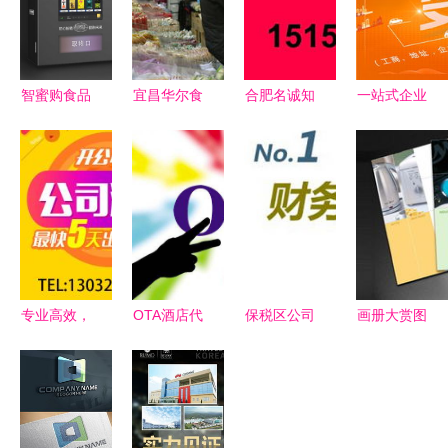
智蜜购食品
宜昌华尔食
合肥名诚知
一站式企业
售卖机代理
品 深耕饼
识产权代理
服务指南
开启智能零
干产业，多
有限责任公
罗湖公司注
售新事业
元服务赋能
司 专业代
册、代理记
品牌成长
办，助力企
账与深圳工
业创新发展
商事务全解
析
专业高效，
OTA酒店代
保税区公司
画册大赏图
信赖之选
理广告设计
注册指南
库 综合类
——北京天
如何吸引酒
为何选择君
别画册
地嘉源登记
店与旅客的
月财务与广
2315与广
注册代理事
双重关注？
告设计服
告设计的视